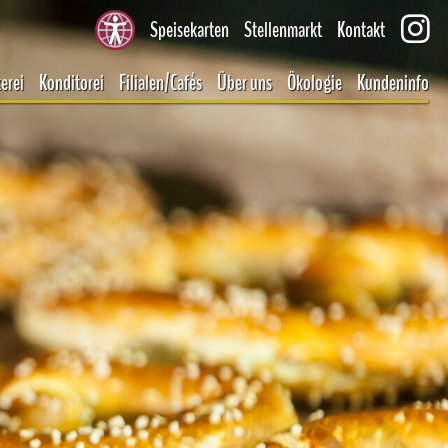
Speisekarten
Stellenmarkt
Kontakt
erei
Konditorei
Filialen/Cafés
Über uns
Ökologie
Kundeninfo