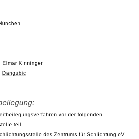
 München
: Elmar Kinninger
·
Dangubic
beilegung:
itbeilegungsverfahren vor der folgenden
elle teil:
hlichtungsstelle des Zentrums für Schlichtung eV.